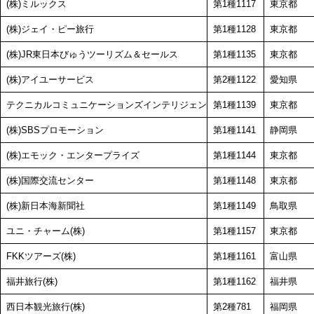
(株)ミルックス
第1種1117
東京都
(株)ジェイ・ピー旅行
第1種1128
東京都
(株)JR東日本びゅうツーリズム＆セールス
第1種1135
東京都
(株)アイユーサービス
第2種1122
愛知県
テクニカルコミュニケーションズインテリジェントジャパン(株)
第1種1139
東京都
(株)SBSプロモーション
第1種1141
静岡県
(株)エモック・エンタープライズ
第1種1144
東京都
(株)国際交流センター
第1種1148
東京都
(株)新日本海新聞社
第1種1149
鳥取県
ユニ・チャーム(株)
第1種1157
東京都
FKKツアーズ(株)
第1種1161
富山県
福井旅行(株)
第1種1162
福井県
西日本観光旅行(株)
第2種781
福岡県