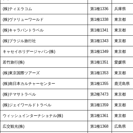
(株)ティエラコム
第1種1336
兵庫県
(株)ヴァリューワールド
第1種1338
東京都
(株)キャラバントラベル
第1種1341
東京都
(株)ブラジル旅行社
第1種1343
東京都
キャセイホリデージャパン(株)
第1種1349
東京都
若竹旅行(株)
第1種1351
愛媛県
(株)東京国際ツアーズ
第1種1353
東京都
(株)南日本カルチャーセンター
第1種1355
鹿児島県
(株)テマサトラベル
第2種7473
東京都
(株)ジェイワールドトラベル
第1種1359
東京都
ウィッシュインターナショナル(株)
第1種1361
東京都
広交観光(株)
第1種1368
広島県