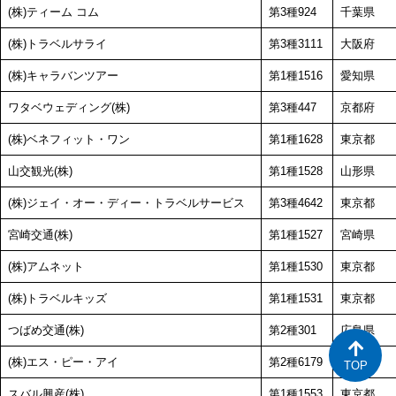
(株)ティーム コム
第3種924
千葉県
(株)トラベルサライ
第3種3111
大阪府
(株)キャラバンツアー
第1種1516
愛知県
ワタベウェディング(株)
第3種447
京都府
(株)ベネフィット・ワン
第1種1628
東京都
山交観光(株)
第1種1528
山形県
(株)ジェイ・オー・ディー・トラベルサービス
第3種4642
東京都
宮崎交通(株)
第1種1527
宮崎県
(株)アムネット
第1種1530
東京都
(株)トラベルキッズ
第1種1531
東京都
つばめ交通(株)
第2種301
広島県
(株)エス・ピー・アイ
第2種6179
東京都
スバル興産(株)
第1種1553
東京都