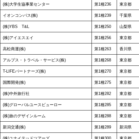
(株)大学生協事業センター
第1種236
東京都
イオンコンパス(株)
第1種239
千葉県
(株)YBS T&L
第1種250
山梨県
(株)アイエスエイ
第1種256
東京都
高松商運(株)
第1種263
香川県
アルプス・トラベル・サービス(株)
第1種268
東京都
T-LIFEパートナーズ(株)
第1種270
東京都
国際開発(株)
第1種275
東京都
(株)中外旅行社
第1種282
東京都
(株)グローバルユースビューロー
第1種285
東京都
(株)旅のデザインルーム
第1種288
東京都
新潟交通(株)
第1種289
新潟県
(株)ユナイテッドツアーズ
第1種300
東京都