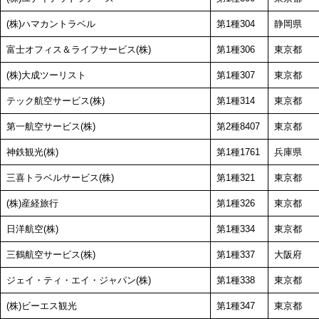
(株)ハマカントラベル
第1種304
静岡県
富士オフィス＆ライフサービス(株)
第1種306
東京都
(株)大成ツーリスト
第1種307
東京都
テック航空サービス(株)
第1種314
東京都
第一航空サービス(株)
第2種8407
東京都
神鉄観光(株)
第1種1761
兵庫県
三喜トラベルサービス(株)
第1種321
東京都
(株)産経旅行
第1種326
東京都
日洋航空(株)
第1種334
東京都
三鶴航空サービス(株)
第1種337
大阪府
ジェイ・ティ・エイ・ジャパン(株)
第1種338
東京都
(株)ビーエス観光
第1種347
東京都