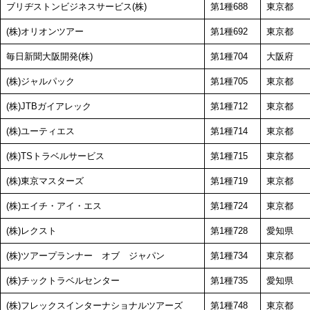
ブリヂストンビジネスサービス(株)
第1種688
東京都
(株)オリオンツアー
第1種692
東京都
毎日新聞大阪開発(株)
第1種704
大阪府
(株)ジャルパック
第1種705
東京都
(株)JTBガイアレック
第1種712
東京都
(株)ユーティエス
第1種714
東京都
(株)TSトラベルサービス
第1種715
東京都
(株)東京マスターズ
第1種719
東京都
(株)エイチ・アイ・エス
第1種724
東京都
(株)レクスト
第1種728
愛知県
(株)ツアープランナー オブ ジャパン
第1種734
東京都
(株)チックトラベルセンター
第1種735
愛知県
(株)フレックスインターナショナルツアーズ
第1種748
東京都