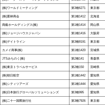
(株)ワールドミーティング
第3種6271
東京都
(株)栗林商会
第1種1412
北海道
両備ホールディングス(株)
第1種1414
岡山県
(株)ジョージハウスジャパン
第1種1416
大阪府
(株)デイトライン
第3種8191
東京都
カメイ商事(株)
第1種1420
宮城県
JTSみちのく(株)
第2種141
青森県
(株)東京トラベルサービス
第2種150
宮崎県
(株)朝日航空
第1種1442
愛知県
(株)シティツアーズ
第1種1444
愛知県
(株)日本旅行グローバルソリューションズ
第3種995
愛知県
(株)二十一国際旅行社
第3種7926
東京都