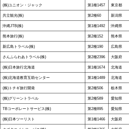
(株)ユニオン・ジャック
第1種1457
東京都
共立観光(株)
第2種60
新潟県
沖縄JTB(株)
第1種1492
沖縄県
熊本旅行(株)
第2種152
熊本県
新広島トラベル(株)
第2種190
広島県
さんふらわあトラベル(株)
第2種2396
大阪府
(株)日本旅行北海道
第1種1674
北海道
(株)北海道教育互助センター
第1種1489
北海道
(株)トチギ旅行開発
第2種506
栃木県
(株)グリーントラベル
第2種589
愛知県
TBコーポレートサービス(株)
第2種895
愛知県
(株)日本ツーリスト
第1種1466
大阪府