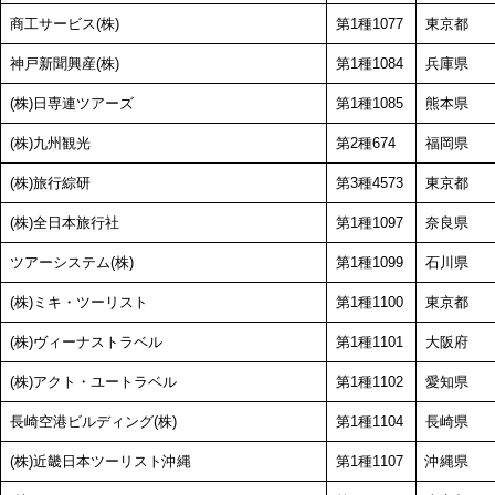
商工サービス(株)
第1種1077
東京都
神戸新聞興産(株)
第1種1084
兵庫県
(株)日専連ツアーズ
第1種1085
熊本県
(株)九州観光
第2種674
福岡県
(株)旅行綜研
第3種4573
東京都
(株)全日本旅行社
第1種1097
奈良県
ツアーシステム(株)
第1種1099
石川県
(株)ミキ・ツーリスト
第1種1100
東京都
(株)ヴィーナストラベル
第1種1101
大阪府
(株)アクト・ユートラベル
第1種1102
愛知県
長崎空港ビルディング(株)
第1種1104
長崎県
(株)近畿日本ツーリスト沖縄
第1種1107
沖縄県