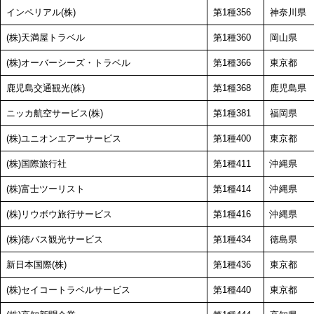
インペリアル(株)
第1種356
神奈川県
(株)天満屋トラベル
第1種360
岡山県
(株)オーバーシーズ・トラベル
第1種366
東京都
鹿児島交通観光(株)
第1種368
鹿児島県
ニッカ航空サービス(株)
第1種381
福岡県
(株)ユニオンエアーサービス
第1種400
東京都
(株)国際旅行社
第1種411
沖縄県
(株)富士ツーリスト
第1種414
沖縄県
(株)リウボウ旅行サービス
第1種416
沖縄県
(株)徳バス観光サービス
第1種434
徳島県
新日本国際(株)
第1種436
東京都
(株)セイコートラベルサービス
第1種440
東京都