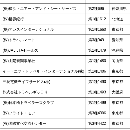
(株)横浜・エアー・アンド・シー・サービス
第2種696
神奈川県
(株)世界紀行
第1種1612
北海道
(株)アレスインターナショナル
第1種1660
東京都
(株)トラベルマート
第3種949
愛知県
(株)JAL JTAセールス
第1種1479
沖縄県
(株)山陽新聞事業社
第1種1480
岡山県
イー・エフ・トラベル・インターナショナル(株)
第1種1486
東京都
三菱電機ライフサービス(株)
第1種1490
東京都
株式会社トラベルギャラリー
第1種1493
大阪府
(株)日本橋トラベラーズクラブ
第1種1499
東京都
(株)フライト・モア
第3種4396
東京都
(有)国際文化交流センター
第3種4422
東京都