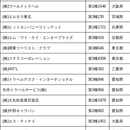
(株)ワールドトラベル
第1種1546
大阪府
(株)エルタス東北
第3種235
宮城県
(株)ヒットカンパニーリミッテット
第1種1721
兵庫県
(株)エム・ワイ・ケイ・エンタープライズ
第3種416
京都府
(株)関東ツーリスト・クラブ
第3種646
東京都
(株)ステラコーポレーション
第3種4308
東京都
(株)INT’L
第3種392
三重県
(株)トラベルデスク・インターナショナル
第3種846
愛知県
矢作トラベルサービス(株)
第3種866
愛知県
(株)大丸松坂屋百貨店
第1種1979
愛知県
(株)中部キャラバン
第2種882
愛知県
(株)エス・ティケイ
第3種1451
大阪府