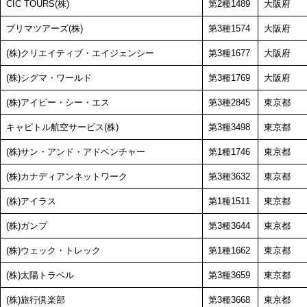
CIC TOURS(株)
第2種1489
大阪府
プリマツアーズ(株)
第3種1574
大阪府
(株)クリエイティブ・エイジェンシー
第3種1677
大阪府
(株)シグマ・ワールド
第3種1769
大阪府
(株)アイビー・シー・エス
第3種2845
東京都
キャピトル航空サービス(株)
第3種3498
東京都
(株)サン・アンド・アドベンチャー
第1種1746
東京都
(株)カナディアンネットワーク
第3種3632
東京都
(株)アイラス
第1種1511
東京都
(株)ガンプ
第3種3644
東京都
(株)ウェック・トレック
第1種1662
東京都
(株)太陽トラベル
第3種3659
東京都
(株)旅行倶楽部
第3種3668
東京都