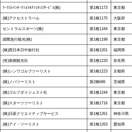
ﾂｰﾘｽﾄｲﾝﾀｰﾅｼｮﾅﾙｱｼｽﾀﾝｽｻｰﾋﾞｽ(株)
第1種1173
東京都
(株)アクセストラベル
第1種1175
大阪府
セントラルスポーツ(株)
第1種1184
東京都
国際急行観光(株)
第1種1199
東京都
(株)西日本日中旅行社
第1種1201
福岡県
(有)南都観光社
第1種1220
奈良県
(株)シンワゴルフツーリスト
第1種1223
京都府
(株)ノバツーリスト
第2種686
茨城県
(株)ゴルフダイジェスト社
第1種1244
東京都
(株)スターツツーリスト
第1種1716
東京都
(株)日産クリエイティブサービス
第1種1261
神奈川県
(株)アイ・ツーリスト
第1種1263
愛知県