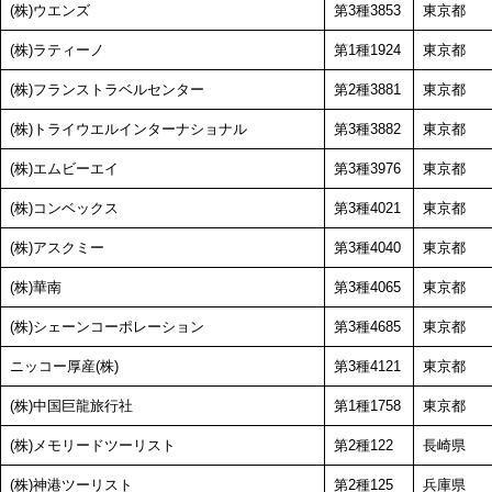
(株)ウエンズ
第3種3853
東京都
(株)ラティーノ
第1種1924
東京都
(株)フランストラベルセンター
第2種3881
東京都
(株)トライウエルインターナショナル
第3種3882
東京都
(株)エムビーエイ
第3種3976
東京都
(株)コンベックス
第3種4021
東京都
(株)アスクミー
第3種4040
東京都
(株)華南
第3種4065
東京都
(株)シェーンコーポレーション
第3種4685
東京都
ニッコー厚産(株)
第3種4121
東京都
(株)中国巨龍旅行社
第1種1758
東京都
(株)メモリードツーリスト
第2種122
長崎県
(株)神港ツーリスト
第2種125
兵庫県