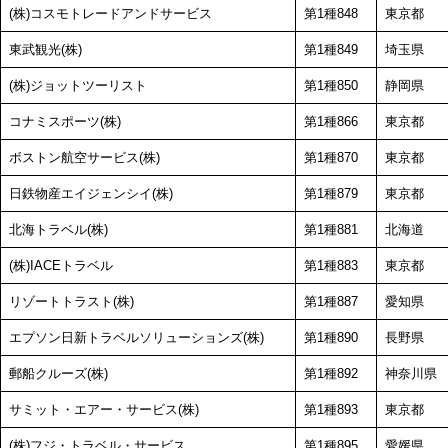
(株)コスモトレードアンドサービス
第1種848
東京都
東武観光(株)
第1種849
埼玉県
(株)ジョットツーリスト
第1種850
静岡県
コナミスポーツ(株)
第1種866
東京都
ボストン航空サービス(株)
第1種870
東京都
日鉄物産エイジェンシイ(株)
第1種879
東京都
北海トラベル(株)
第1種881
北海道
(株)IACEトラベル
第1種883
東京都
リゾートトラスト(株)
第1種887
愛知県
エプソン日新トラベルソリューションズ(株)
第1種890
長野県
郵船クルーズ(株)
第1種892
神奈川県
サミット・エアー・サービス(株)
第1種893
東京都
(株)フジ・トラベル・サービス
第1種895
愛媛県