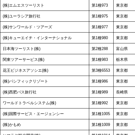
(株)エムエスツーリスト
第1種973
東京都
(株)ユーラシア旅行社
第1種975
東京都
(株)サンワールド・ツアーズ
第1種977
東京都
(株)キューエイチ・インターナショナル
第1種980
東京都
日本海ツーリスト(株)
第2種288
富山県
関東ツアーサービス(株)
第1種983
栃木県
花王ビジネスアソシエ(株)
第3種6553
東京都
(株)パシフィックリゾート
第1種986
東京都
(株)西肥バス旅行社
第1種989
長崎県
ワールドトラベルシステム(株)
第1種992
東京都
(株)国際サービス・エージェンシー
第1種1005
東京都
(株)かもめ
第1種1009
東京都