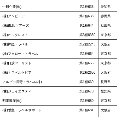
中日企業(株)
第1種636
愛知県
(株)アンビ・ア
第1種638
静岡県
(株)東北iツアーズ
第1種644
秋田県
(株)ヒルクレスト
第3種8339
東京都
(株)神姫トラベル
第2種2243
大阪府
(株)フェロー・トラベル
第1種664
東京都
(株)日放ツーリスト
第1種665
東京都
(株)トラベルトピア
第2種2650
大阪府
アルピコ長野トラベル(株)
第1種669
長野県
(株)ジェイエスティ
第1種673
愛知県
明電興産(株)
第1種680
東京都
(株)阪急トラベルサポート
第1種681
大阪府