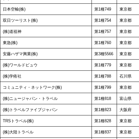
日本空輸(株)
第1種749
東京都
双日ツーリスト(株)
第1種754
東京都
(株)道祖神
第1種757
東京都
東急(株)
第1種760
東京都
安藤ハザマ興業(株)
第3種5566
東京都
(株)ワールドビュウ
第1種779
東京都
(株)学侑社
第1種788
石川県
コミュニティ・ネットワーク(株)
第1種799
東京都
(株)ニュージャパン・トラベル
第1種818
富山県
(株)トラベルファイブジャパン
第1種823
大阪府
TRSトラベル(株)
第1種828
東京都
(株)大陸トラベル
第1種837
東京都