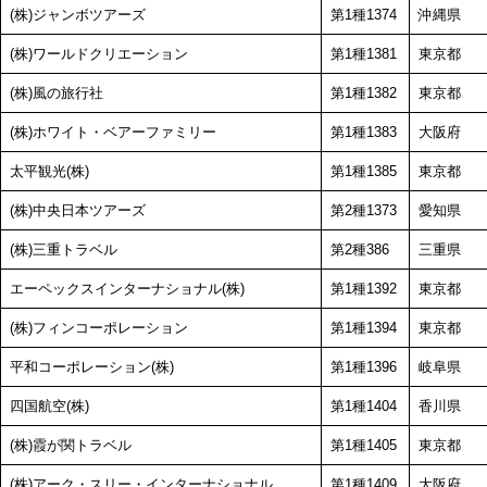
(株)ジャンボツアーズ
第1種1374
沖縄県
(株)ワールドクリエーション
第1種1381
東京都
(株)風の旅行社
第1種1382
東京都
(株)ホワイト・ベアーファミリー
第1種1383
大阪府
太平観光(株)
第1種1385
東京都
(株)中央日本ツアーズ
第2種1373
愛知県
(株)三重トラベル
第2種386
三重県
エーペックスインターナショナル(株)
第1種1392
東京都
(株)フィンコーポレーション
第1種1394
東京都
平和コーポレーション(株)
第1種1396
岐阜県
四国航空(株)
第1種1404
香川県
(株)霞が関トラベル
第1種1405
東京都
(株)アーク・スリー・インターナショナル
第1種1409
大阪府