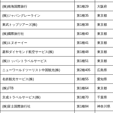
(株)南海国際旅行
第1種29
大阪府
(株)ジャパングレーライン
第1種35
東京都
東武トップツアーズ(株)
第1種38
東京都
(株)國際旅行社
第1種40
東京都
(株)エヌオーイー
第1種41
東京都
菱和ダイヤモンド航空サービス(株)
第1種48
東京都
(株)トッパントラベルサービス
第1種51
東京都
ニューワールドツーリスト中国観光(株)
第2種405
広島県
名鉄観光サービス(株)
第1種55
愛知県
(株)JTB
第1種64
東京都
京成トラベルサービス(株)
第1種70
千葉県
(株)富士国際旅行社
第1種84
神奈川県