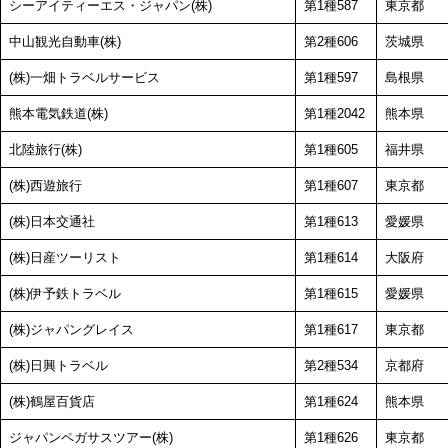
シーアイティーエス・ジャパン(株)
第1種587
東京都
中山観光自動車(株)
第2種606
茨城県
(株)一畑トラベルサービス
第1種597
島根県
熊本電気鉄道(株)
第1種2042
熊本県
北陸旅行(株)
第1種605
福井県
(株)西遊旅行
第1種607
東京都
(株)日本交通社
第1種613
愛媛県
(株)日産ツーリスト
第1種614
大阪府
(株)伊予鉄トラベル
第1種615
愛媛県
(株)ジャパングレイス
第1種617
東京都
(株)日興トラベル
第2種534
京都府
(株)鶴屋百貨店
第1種624
熊本県
ジャパンペガサスツアー(株)
第1種626
東京都