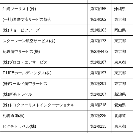
沖縄ツーリスト(株)
第1種155
沖縄県
(一社)国際交流サービス協会
第1種162
東京都
(株)リョービツアーズ
第1種163
岡山県
スターレーン航空サービス(株)
第1種173
東京都
紀鉄航空サービス(株)
第2種4472
東京都
(株)プロコ・エアサービス
第1種187
東京都
T-LIFEホールディングス(株)
第1種197
東京都
(株)ワールド航空サービス
第1種201
東京都
(株)新潟トラベル
第1種207
新潟県
(株)トヨタツーリストインターナショナル
第1種218
愛知県
札幌通運(株)
第1種225
北海道
ヒグチトラベル(株)
第1種233
東京都