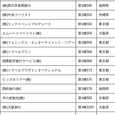
(株)西日本新聞旅行
第1種545
福岡県
(株)中央ツーリスト
第1種555
沖縄県
(株)リンクイベントプロデュース
第1種556
東京都
エムハートツーリスト(株)
第1種558
大阪府
(株)フェニックス・エンターテイメント・ツアーズ
第1種559
東京都
(株)トラベルプラン
第1種566
東京都
国際航空旅行サービス(株)
第1種569
東京都
(株)トラベルプラザインターナショナル
第1種573
東京都
ビッグホリデー(株)
第1種576
東京都
西鉄旅行(株)
第1種579
福岡県
月の友観光(株)
第1種583
京都府
(株)大阪旅行
第3種3183
大阪府