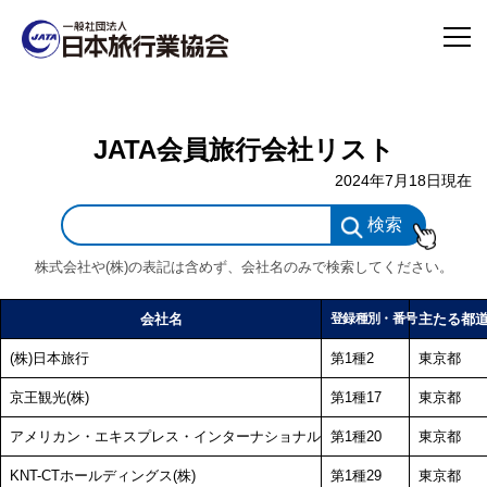
JATA会員旅行会社リスト
2024年7月18日現在
検索
株式会社や(株)の表記は含めず、会社名のみで検索してください。
会社名
主たる都
登録種別・番号
(株)日本旅行
第1種2
東京都
京王観光(株)
第1種17
東京都
アメリカン・エキスプレス・インターナショナル, Inc.
第1種20
東京都
KNT-CTホールディングス(株)
第1種29
東京都