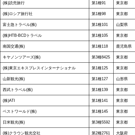
(株)読売旅行
第1種91
東京都
(株)ロシア旅行社
第1種98
東京都
富士急トラベル(株)
第1種101
山梨県
(株)HTB-BCDトラベル
第1種105
東京都
南国交通(株)
第1種118
鹿児島県
キヤノンツアーズ(株)
第3種8425
東京都
(株)東京エキスプレスインターナショナル
第1種125
東京都
山新観光(株)
第1種127
山形県
西武トラベル(株)
第1種139
東京都
(株)ATI
第1種141
東京都
ベストワールド(株)
第1種145
東京都
日米観光(株)
第3種5592
東京都
(株)クラウン観光交社
第2種2761
大阪府