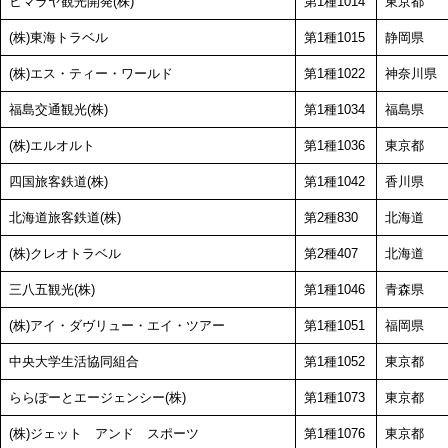
ヒマラヤ観光開発(株)
第1種1014
東京都
(株)東海トラベル
第1種1015
静岡県
(株)エス・ティー・ワールド
第1種1022
神奈川県
福島交通観光(株)
第1種1034
福島県
(株)エルオルト
第1種1036
東京都
四国旅客鉄道(株)
第1種1042
香川県
北海道旅客鉄道(株)
第2種830
北海道
(株)クレオトラベル
第2種407
北海道
三八五観光(株)
第1種1046
青森県
(株)アイ・ダヴリュー・エイ・ツアー
第1種1051
福岡県
中央大学生活協同組合
第1種1052
東京都
ららぽーとエージェンシー(株)
第1種1073
東京都
(株)ジェット アンド スポーツ
第1種1076
東京都