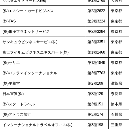
クボタエイトサービス(株)
第2種1765
大阪府
(株)エスシー・カードビジネス
第2種2622
東京都
(株)TAS
第2種3224
東京都
(株)銀座プラネットサービス
第2種3284
東京都
サンキュウビジネスサービス(株)
第2種3351
東京都
富士フイルムビジネスエキスパート(株)
第1種1468
東京都
(株)セリエ
第1種1849
東京都
(株)パノラマインターナショナル
第3種7763
東京都
(株)平和堂
第2種109
滋賀県
日本宣伝(株)
第3種129
奈良県
(株)スタートラベル
第3種151
熊本県
(株)アトラス旅行
第3種174
石川県
インターナショナルトラベルオフィス(株)
第3種198
三重県